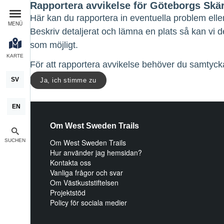
Rapportera avvikelse för Göteborgs Skä
Här kan du rapportera in eventuella problem elle
MENÜ
Beskriv detaljerat och lämna en plats så kan vi 
som möjligt.
KARTE
För att rapportera avvikelse behöver du samtycka
SV
Ja, ich stimme zu
EN
Om West Sweden Trails
SUCHEN
Om West Sweden Trails
Hur använder jag hemsidan?
Kontakta oss
Vanliga frågor och svar
Om Västkuststiftelsen
Projektstöd
Policy för sociala medier