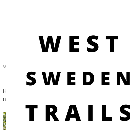
GOOD TO KNOW ABOUT OUTDOOR LIFE
Kontakta oss
Har du frågor eller synpunkter? Eller vill du rapportera
något?