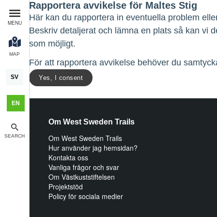
Rapportera avvikelse för Maltes Stig
Här kan du rapportera in eventuella problem elle
MENU
Beskriv detaljerat och lämna en plats så kan vi 
som möjligt.
MAP
För att rapportera avvikelse behöver du samtycka
SV
Yes, I consent
EN
Om West Sweden Trails
SEARCH
Om West Sweden Trails
Hur använder jag hemsidan?
Kontakta oss
Vanliga frågor och svar
Om Västkuststiftelsen
Projektstöd
Policy för sociala medier